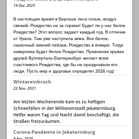
14 Dez. 2025
В настоящее время в Бергише леса голые, воздух
свежий. Рождество не за горами! Будет ли у нас белое
Рождество? Этот вопрос задают каждый год. В отличие
от Урала. Там уже наступила зима. Все белое,
сказочный зимний пейзаж. Рождество в январе. Тогда
наверняка будет белое Рождество. Правление кружка
друзей Вупперталь-Екатеринбург желает всем
счастливого Рождества, где бы ни праздновали его
люди. Пусть мир и здоровье определят 2026 год!
Wintereinbruch
22 Nov. 2021
Am letzten Wochenende kam es zu heftigen
Schneefällen in der Millionenstadt Jekaterinburg.
Helfer waren Tag und Nacht damit beschäftigt, die
Straßen freizuräumen.
Corona-Pandemie in Jekaterinburg
9 Apr. 2020